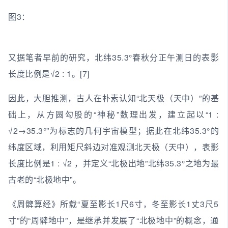
图3：
又据笔者早前的研究，北纬35.3°春秋分正午测日的表影
长度比例是√2 : 1。[7]
因此，大胆推测，古人在朴素认知“北天极（天中）”的基
础上，从方圆勾股的“神秘”数理出发，建立起以“1 :
√2→35.3°”为标志的几何宇宙模型；据此在北纬35.3°的
纬度区域，利用矩尺斜边对准观测北天极（天中），表影
长度比例是1 : √2 ，并定义“北极出地”北纬35.3°之地为最
古老的“北极地中”。
《周髀算经》所载“夏至影长1尺6寸，冬至影长1丈3尺5
寸”的“周髀地中”，是继承并发展了“北极地中”的概念，通