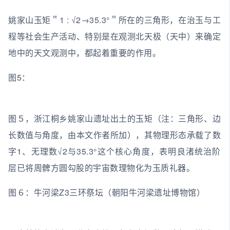
姚家山玉矩＂1 : √2→35.3°＂所在的三角形，在治玉与工
程等社会生产活动、特别是在观测北天极（天中）来确定
地中的天文观测中，都起着重要的作用。
图5：
图５，浙江桐乡姚家山遗址出土的玉矩（注：三角形、边
长数值与角度，由本文作者所加），其物理形态承载了数
字1、无理数√2与35.3°这个核心角度，表明良渚统治阶
层已将周髀方圆勾股的宇宙数理物化为玉质礼器。
图６：牛河梁Z3三环祭坛（朝阳牛河梁遗址博物馆）