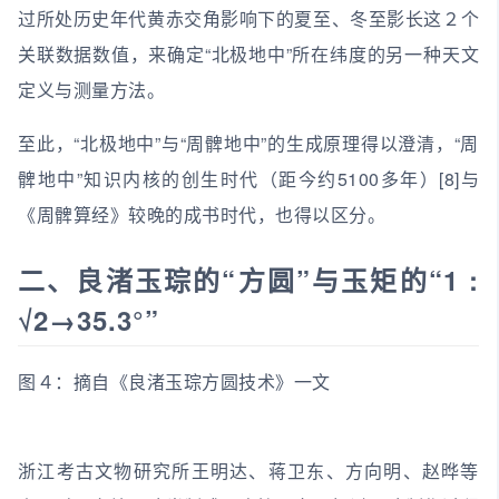
过所处历史年代黄赤交角影响下的夏至、冬至影长这２个
关联数据数值，来确定“北极地中”所在纬度的另一种天文
定义与测量方法。
至此，“北极地中”与“周髀地中”的生成原理得以澄清，“周
髀地中”知识内核的创生时代（距今约5100多年）[8]与
《周髀算经》较晚的成书时代，也得以区分。
二、良渚玉琮的“方圆”与玉矩的“1 :
√2→35.3°”
图４：摘自《良渚玉琮方圆技术》一文
浙江考古文物研究所王明达、蒋卫东、方向明、赵晔等