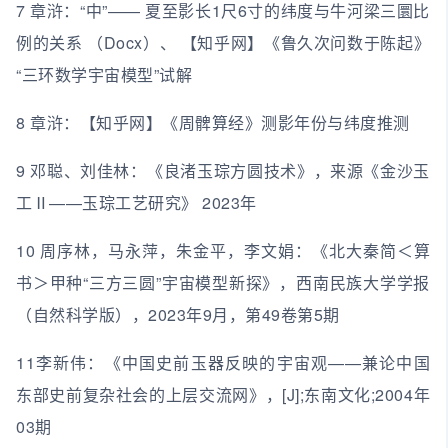
7 章浒：“中”—— 夏至影长1尺6寸的纬度与牛河梁三圜比
例的关系 （Docx）、 【知乎网】《鲁久次问数于陈起》
“三环数学宇宙模型”试解
8 章浒：【知乎网】《周髀算经》测影年份与纬度推测
9 邓聪、刘佳林：《良渚玉琮方圆技术》，来源《金沙玉
工Ⅱ——玉琮工艺研究》 2023年
10 周序林，马永萍，朱金平，李文娟：《北大秦简＜算
书＞甲种“三方三圆”宇宙模型新探》，西南民族大学学报
（自然科学版），2023年9月，第49卷第5期
11李新伟：《中国史前玉器反映的宇宙观——兼论中国
东部史前复杂社会的上层交流网》，[J];东南文化;2004年
03期