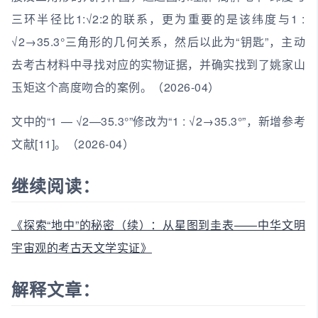
三环半径比1:√2:2的联系，更为重要的是该纬度与1 :
√2→35.3°三角形的几何关系，然后以此为“钥匙”，主动
去考古材料中寻找对应的实物证据，并确实找到了姚家山
玉矩这个高度吻合的案例。（2026-04）
文中的“1 — √2—35.3°”修改为“1 : √2→35.3°”，新增参考
文献[11]。（2026-04）
继续阅读：
《探索“地中”的秘密（续）：从星图到圭表——中华文明
宇宙观的考古天文学实证》
解释文章：