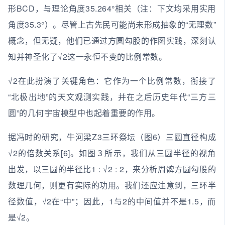
形BCD，与理论角度35.264°相关（注：下文均采用实用
角度35.3°）。尽管上古先民可能尚未形成抽象的“无理数”
概念，但无疑，他们已通过方圆勾股的作图实践，深刻认
知并神圣化了√2这一永恒不变的比例常数。
√2在此扮演了关键角色：它作为一个比例常数，衔接了
“北极出地”的天文观测实践，并在之后历史年代“三方三
圆”的几何宇宙模型中也起着重要的作用。
据冯时的研究，牛河梁Z3三环祭坛（图6）三圆直径构成
√2的倍数关系[6]。如图３所示，我们从三圆半径的视角
出发，以三圆的半径比1 : √2 : 2，来分析周髀方圆勾股的
数理几何，则更有实际的功用。我们还应注意到，三环半
径数值，√2在“中”；因此，1与2的中间值并不是1.5，而
是√2。