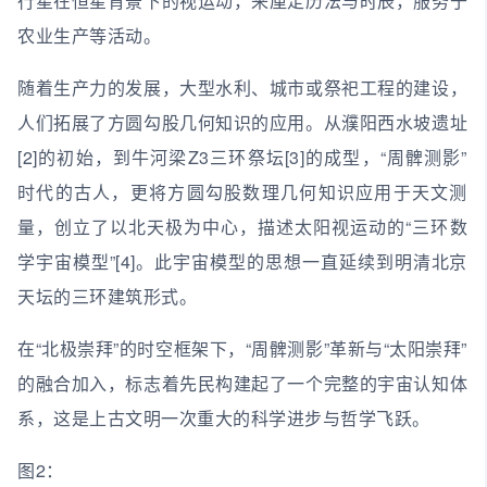
行星在恒星背景下的视运动，来厘定历法与时辰，服务于
农业生产等活动。
随着生产力的发展，大型水利、城市或祭祀工程的建设，
人们拓展了方圆勾股几何知识的应用。从濮阳西水坡遗址
[2]的初始，到牛河梁Z3三环祭坛[3]的成型，“周髀测影”
时代的古人，更将方圆勾股数理几何知识应用于天文测
量，创立了以北天极为中心，描述太阳视运动的“三环数
学宇宙模型”[4]。此宇宙模型的思想一直延续到明清北京
天坛的三环建筑形式。
在“北极崇拜”的时空框架下，“周髀测影”革新与“太阳崇拜”
的融合加入，标志着先民构建起了一个完整的宇宙认知体
系，这是上古文明一次重大的科学进步与哲学飞跃。
图2：