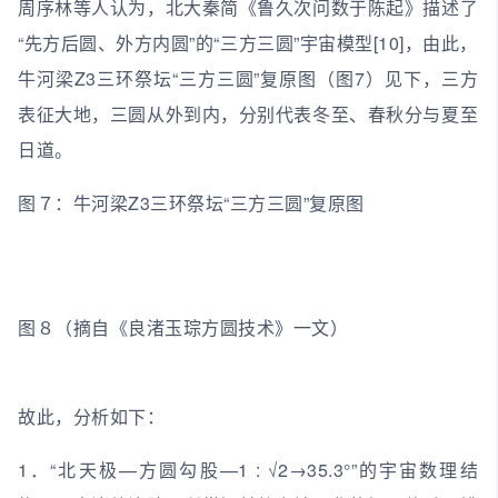
周序林等人认为，北大秦简《鲁久次问数于陈起》描述了
“先方后圆、外方内圆”的“三方三圆”宇宙模型[10]，由此，
牛河梁Z3三环祭坛“三方三圆”复原图（图7）见下，三方
表征大地，三圆从外到内，分别代表冬至、春秋分与夏至
日道。
图７：牛河梁Z3三环祭坛“三方三圆”复原图
图８（摘自《良渚玉琮方圆技术》一文）
故此，分析如下：
1．“北天极—方圆勾股—1 : √2→35.3°”的宇宙数理结