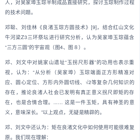
人，对吴家埠玉琮半制成品直接研究，探讨玉琮制作过程
的技术问题。
邓聪、刘佳林《良渚玉琮方圆技术》[9]，结合红山文化
牛河梁Z3三环祭坛进行研究分析，认为吴家埠玉琮蕴含
“三方三圆”的宇宙观（图4、图８）。
邓、刘文中对姚家山遗址“玉拐尺形器”的功用也表示重
视，认为：“从分析（吴家埠）玉琮端面正方形精准对
应、圆心定位、方形内外圆切线、√2等复杂几何知识的
存在，推论良渚人社会已发明有真正意义拐尺即矩的存
在，也是合情合理。...… 这是一件玉矩，具有神圣的意
义，意味深长。”以上观点，无疑是精辟的。
邓、刘文中还认为：矩在良渚文化中如何使用可能很难复
原。我们现在理解：