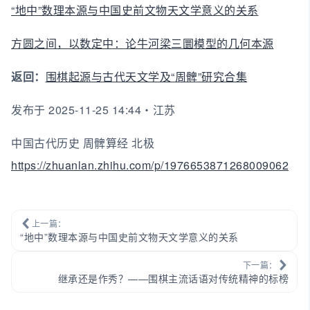
“地中”数理本源与中国史前文物天文学意义的关系
方圆之间，以数定中：论牛河梁三圜模型的几何本源
返回：
围棋起源与古代天文学及“周髀”研究合集
发布于 2025-11-25 14:44・江苏
中国古代历史 周髀算经 北极
https://zhuanlan.zhihu.com/p/1976653871268009062
上一篇：
“地中”数理本源与中国史前文物天文学意义的关系
下一篇：
继承还是作秀？——围棋主流话语对传统精神的标榜