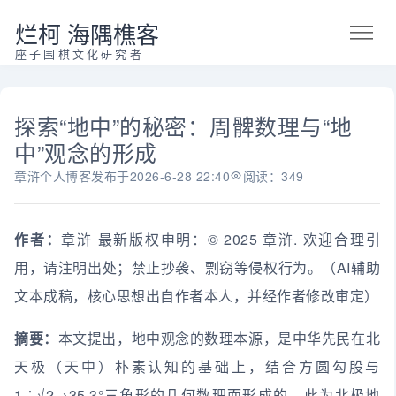
烂柯 海隅樵客
座子围棋文化研究者
探索“地中”的秘密：周髀数理与“地
中”观念的形成
章浒个人博客
发布于
2026-6-28 22:40
阅读：349
作者：
章浒 最新版权申明：© 2025 章浒. 欢迎合理引
用，请注明出处；禁止抄袭、剽窃等侵权行为。（AI辅助
文本成稿，核心思想出自作者本人，并经作者修改审定）
摘要：
本文提出，地中观念的数理本源，是中华先民在北
天极（天中）朴素认知的基础上，结合方圆勾股与
1∶√2→35.3°三角形的几何数理而形成的，此为北极地