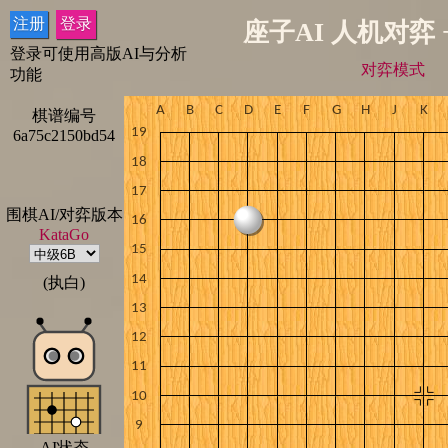
注册
登录
座子AI 人机对弈 
登录可使用高版AI与分析
对弈模式
功能
棋谱编号
6a75c2150bd54
围棋AI/对弈版本
KataGo
(执白)
AI状态