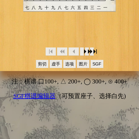
剪切
虚手
选项
图片
SGF
注：棋谱 口100+, △ 200+, ◯ 300+, ⊙ 400+
SGF棋谱编辑器
（可预置座子、选择白先)