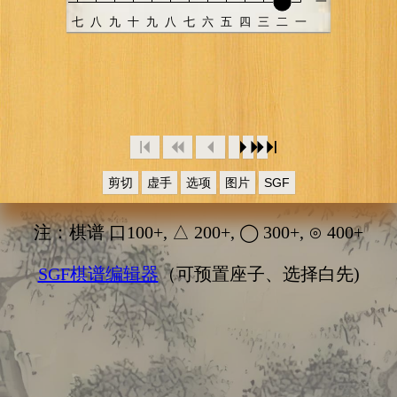
剪切
虚手
选项
图片
SGF
注：棋谱 口100+, △ 200+, ◯ 300+, ⊙ 400+
SGF棋谱编辑器
（可预置座子、选择白先)