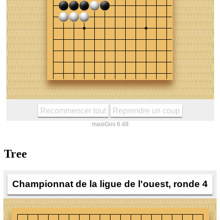
Recommencer tout
Reprendre un coup
maxiGos 6.48
Tree
Championnat de la ligue de l'ouest,
ronde 4