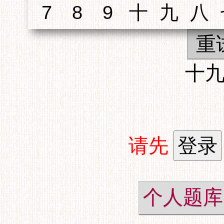
重
十
请先
个人题库