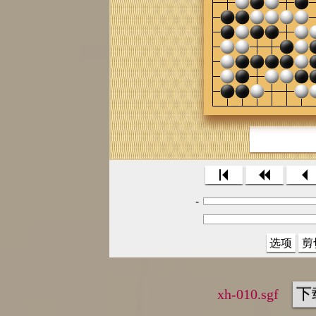
-
选项
剪
下
xh-010.sgf