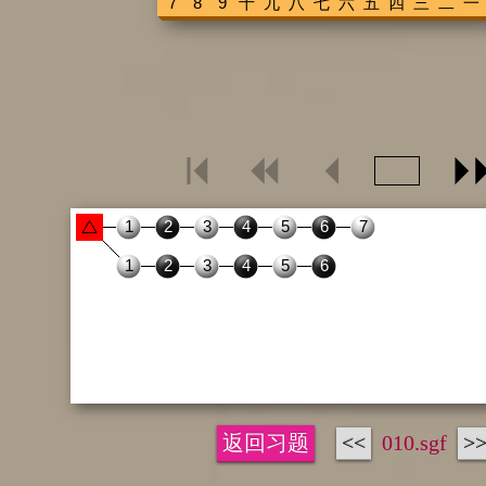
返回习题
<<
010.sgf
>