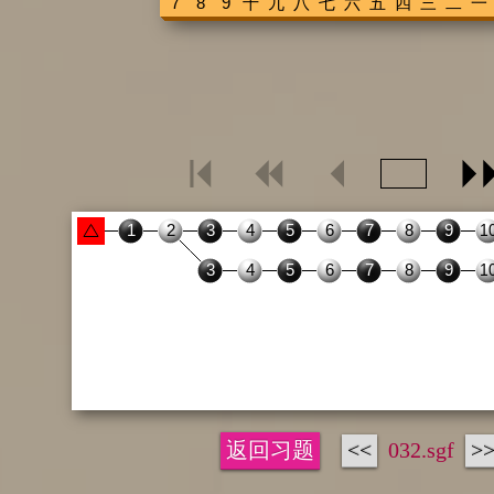
返回习题
<<
032.sgf
>