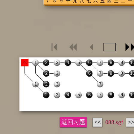
返回习题
<<
088.sgf
>