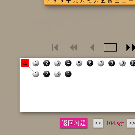
返回习题
<<
104.sgf
>