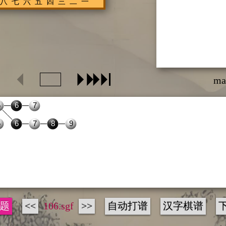
ma
题
<<
106.sgf
>>
自动打谱
汉字棋谱