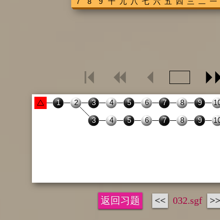
返回习题
<<
032.sgf
>