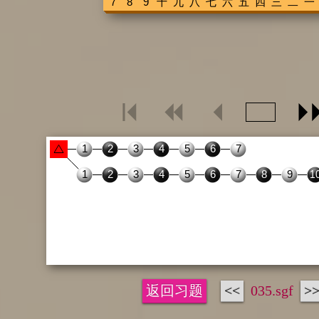
返回习题
<<
035.sgf
>