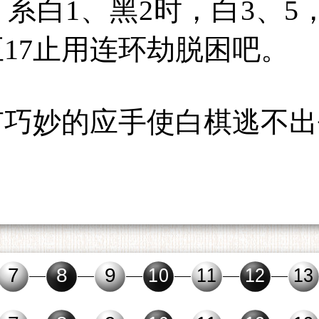
系白1、黑2时，白3、5
至17止用连环劫脱困吧。
有巧妙的应手使白棋逃不出