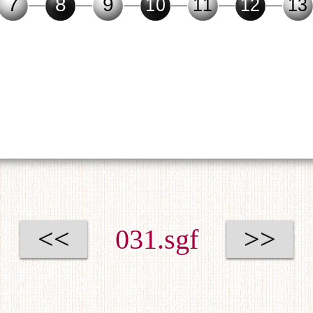
<<
031.sgf
>>