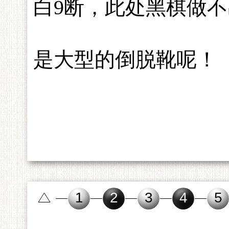
白9断，此处黑棋做
是大型的倒脱靴呢！