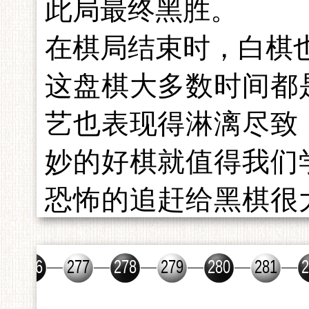
此局最终黑胜。
在棋局结束时，白棋
这盘棋大多数时间都
艺也表现得淋漓尽致，
妙的好棋就值得我们
恐怖的追赶给黑棋很
出去。
白第113手假若走对