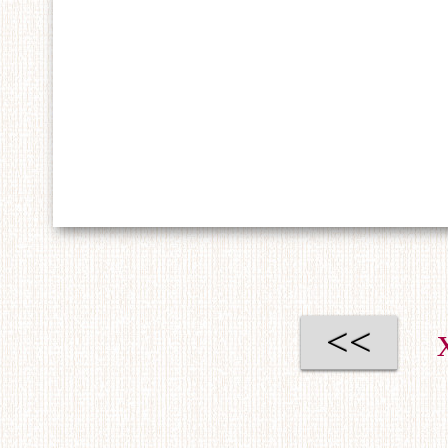
从比分上看，黑五比
棋并不轻松。让三子
的差距不小。
[桔中仙注：这局棋
黑胜，《寄青霞馆弈
<<