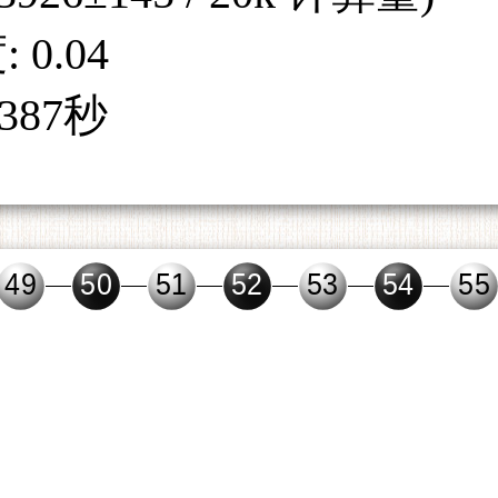
 0.04
387秒