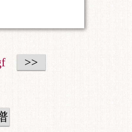
f
>>
谱