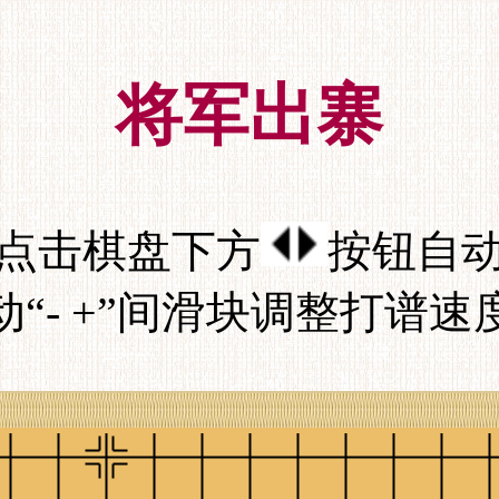
将军出寨
点击棋盘下方
按钮自
动“- +”间滑块调整打谱速