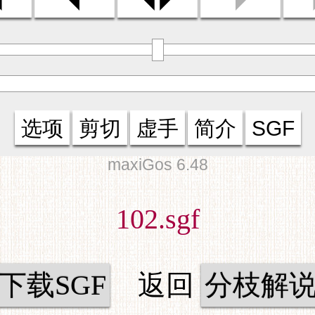
选项
剪切
虚手
简介
SGF
maxiGos 6.48
102.sgf
下载SGF
返回
分枝解