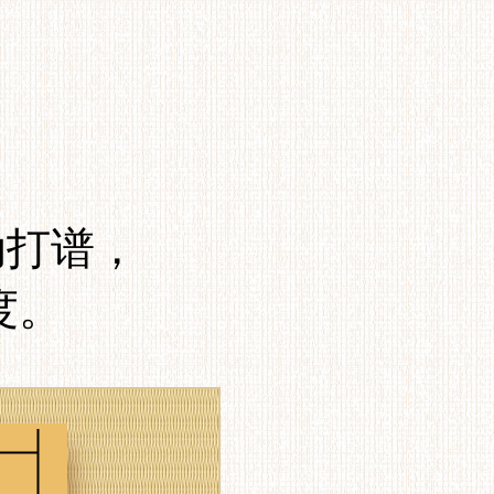
动打谱，
度。