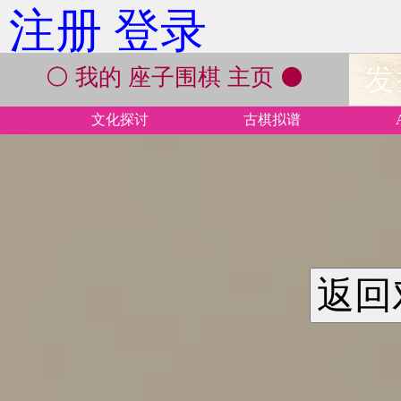
注册
登录
⚪ 我的 座子围棋 主页 ⚫
文化探讨
古棋拟谱