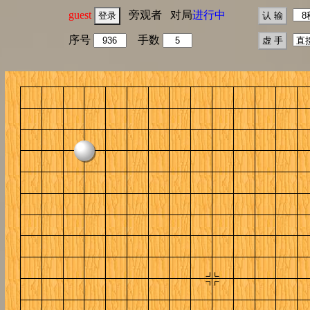
guest
旁观者 对局
进行中
序号
手数