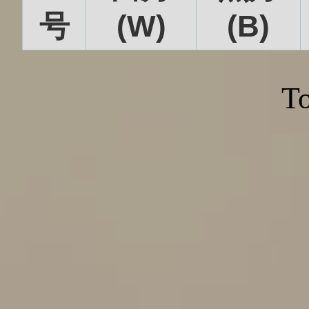
号
(W)
(B)
To