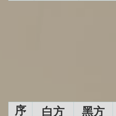
序
白方
黑方