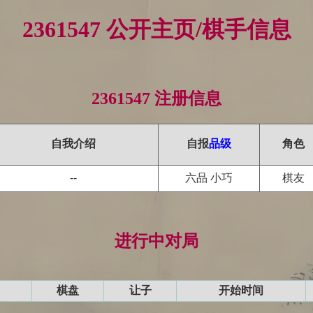
2361547 公开主页/棋手信息
2361547 注册信息
自我介绍
自报
品级
角色
--
六品 小巧
棋友
进行中对局
棋盘
让子
开始时间