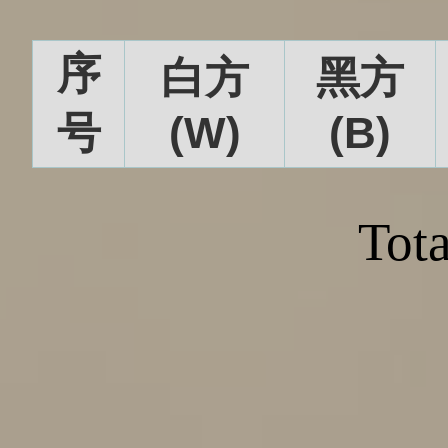
序
白方
黑方
号
(W)
(B)
Tota