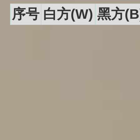
序号
白方(W)
黑方(B