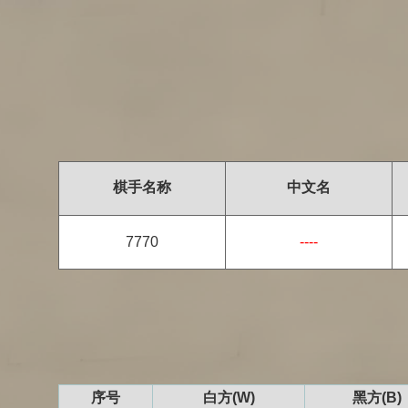
棋手名称
中文名
7770
----
序号
白方(W)
黑方(B)