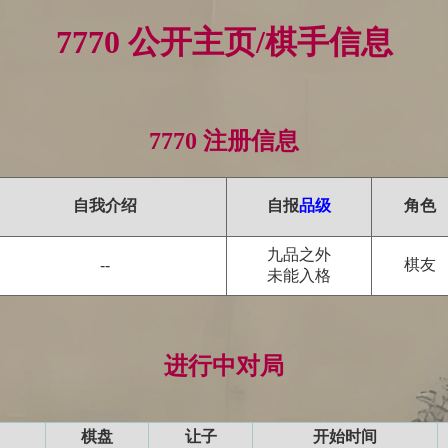
7770 公开主页/棋手信息
7770 注册信息
自我介绍
自报
品级
角色
九品之外
棋友
--
未能入格
进行中对局
棋盘
让子
开始时间