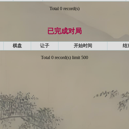
Total 0 record(s)
已完成对局
棋盘
让子
开始时间
结
Total 0 record(s) limit 500