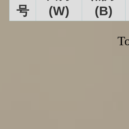
号
(W)
(B)
To