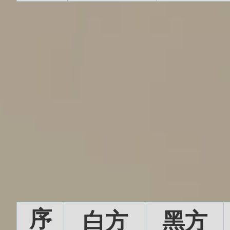
序
白方
黑方