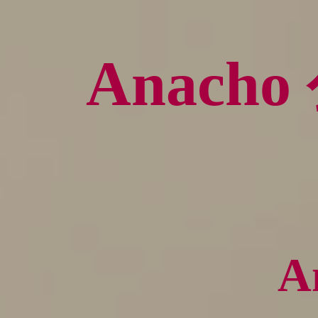
Anach
A