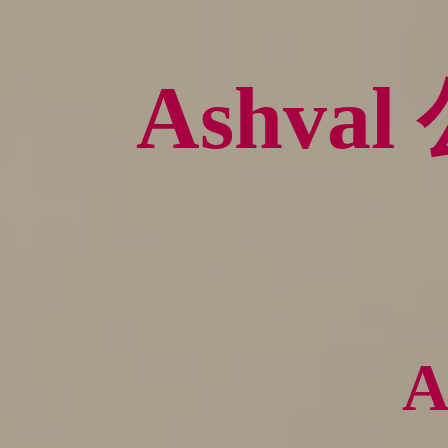
Ashv
A