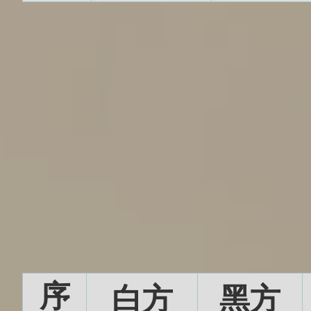
序
白方
黑方