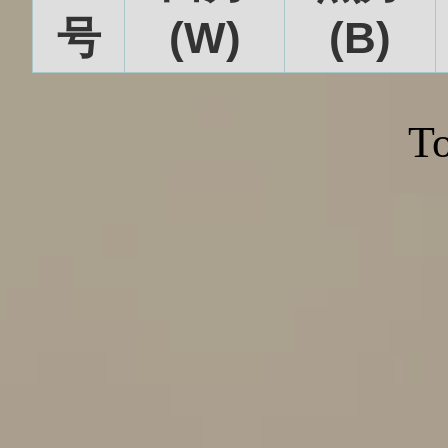
号
(W)
(B)
To