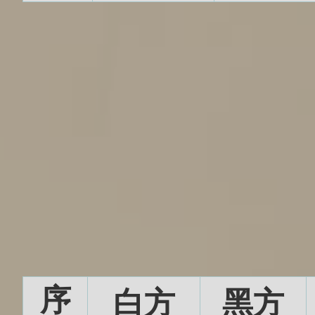
序
白方
黑方