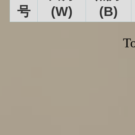
号
(W)
(B)
To