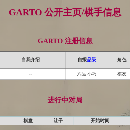
GARTO 公开主页/棋手信息
GARTO 注册信息
自我介绍
自报
品级
角色
--
六品 小巧
棋友
进行中对局
棋盘
让子
开始时间