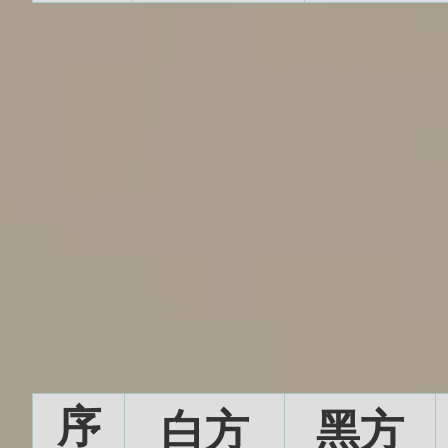
序
白方
黑方