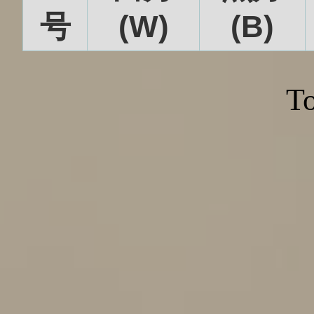
号
(W)
(B)
To