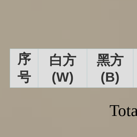
序
白方
黑方
号
(W)
(B)
Tota