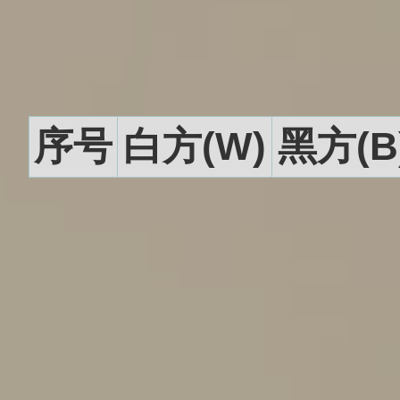
序号
白方(W)
黑方(B