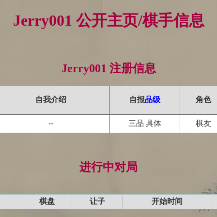
Jerry001 公开主页/棋手信息
Jerry001 注册信息
自我介绍
自报
品级
角色
--
三品 具体
棋友
进行中对局
棋盘
让子
开始时间