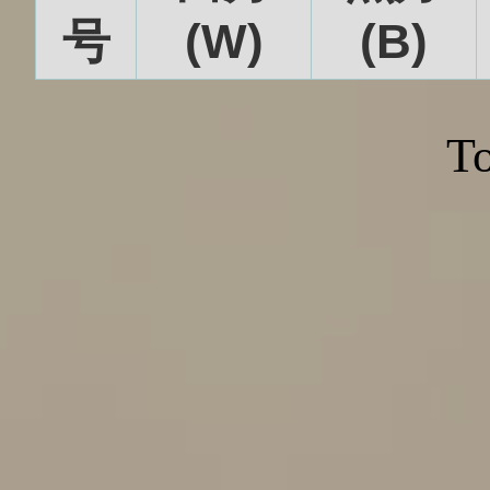
号
(W)
(B)
To