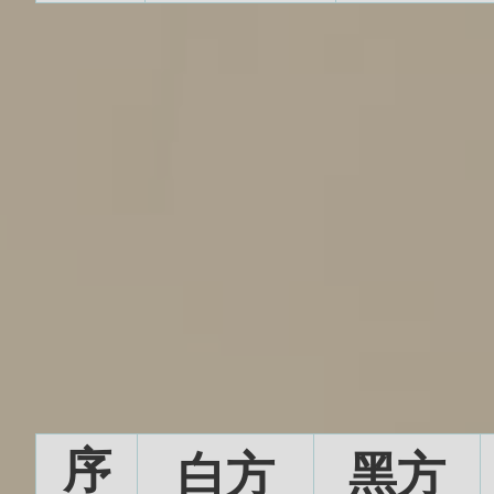
序
白方
黑方