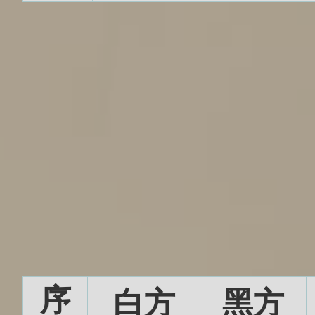
序
白方
黑方