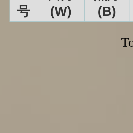
号
(W)
(B)
To