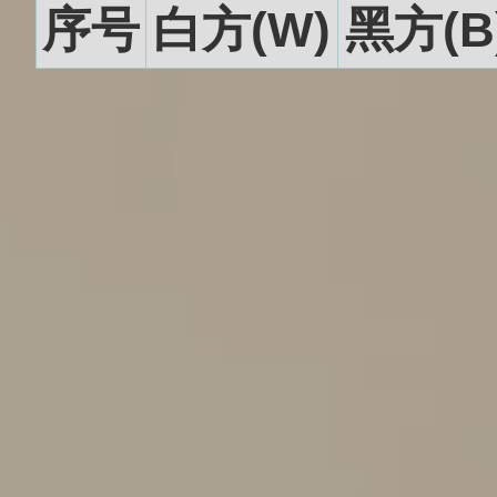
序号
白方(W)
黑方(B