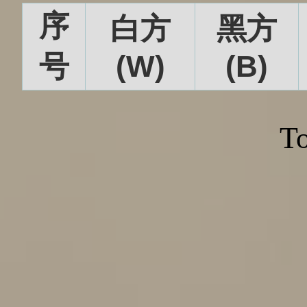
序
白方
黑方
号
(W)
(B)
To