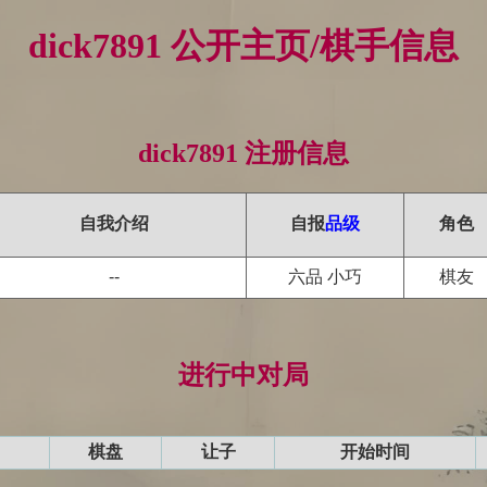
dick7891 公开主页/棋手信息
dick7891 注册信息
自我介绍
自报
品级
角色
--
六品 小巧
棋友
进行中对局
棋盘
让子
开始时间