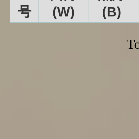
号
(W)
(B)
To