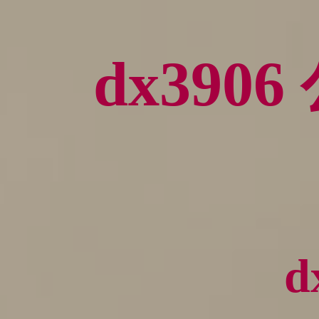
dx39
d