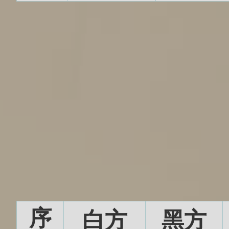
序
白方
黑方