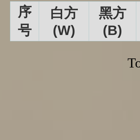
序
白方
黑方
号
(W)
(B)
To