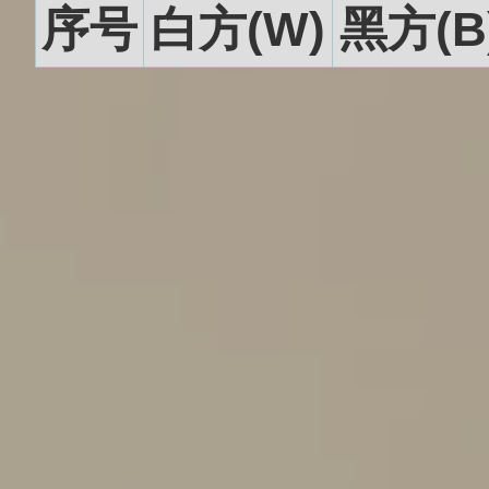
序号
白方(W)
黑方(B