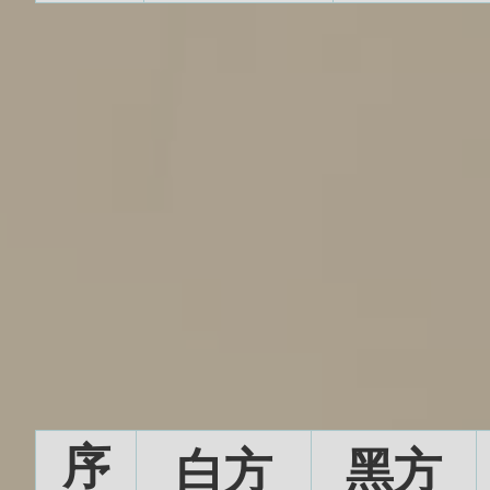
序
白方
黑方