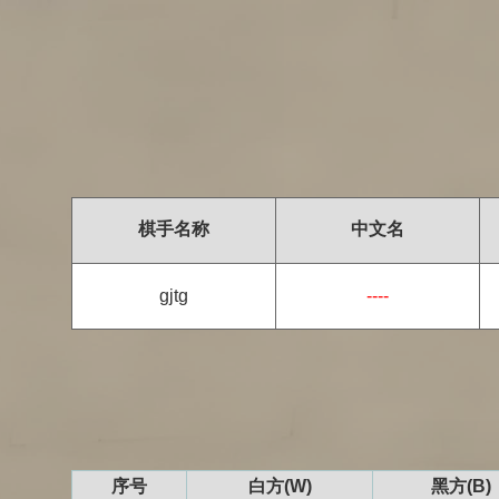
棋手名称
中文名
gjtg
----
序号
白方(W)
黑方(B)