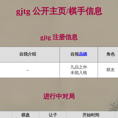
gjtg 公开主页/棋手信息
gjtg 注册信息
自我介绍
自报
品级
角色
九品之外
棋友
--
未能入格
进行中对局
棋盘
让子
开始时间