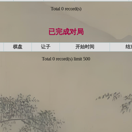
Total 0 record(s)
已完成对局
棋盘
让子
开始时间
结
Total 0 record(s) limit 500