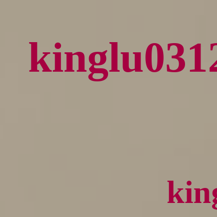
kinglu
ki