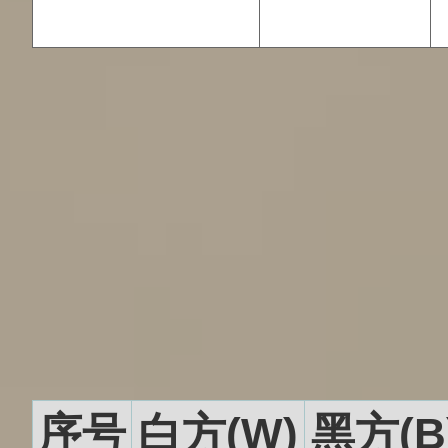
序号
白方(W)
黑方(B