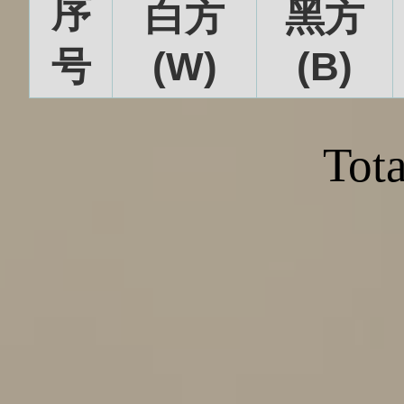
序
白方
黑方
号
(W)
(B)
Tota