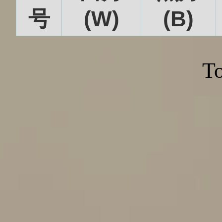
号
(W)
(B)
To