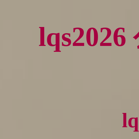
lqs20
l