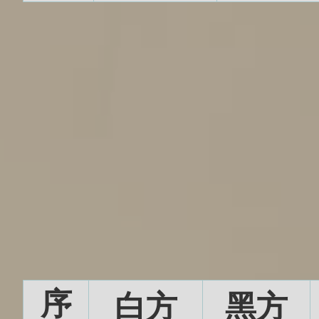
序
白方
黑方