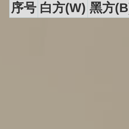
序号
白方(W)
黑方(B