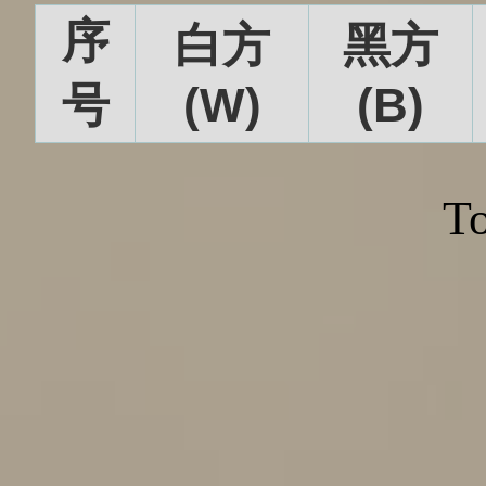
序
白方
黑方
号
(W)
(B)
To