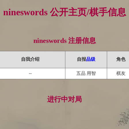
nineswords 公开主页/棋手信息
nineswords 注册信息
自我介绍
自报
品级
角色
--
五品 用智
棋友
进行中对局