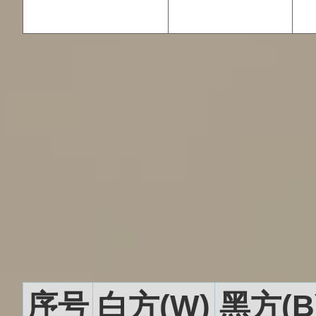
序号
白方(W)
黑方(B