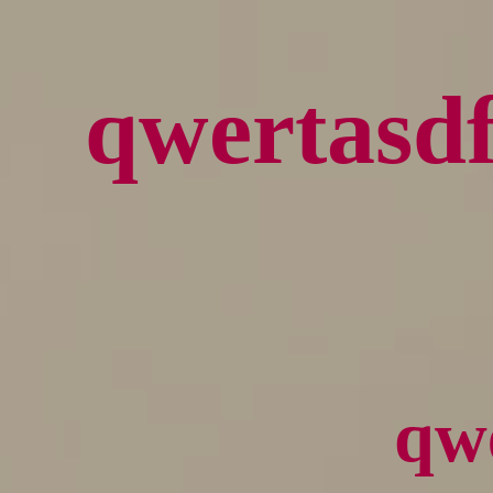
qwerta
qw