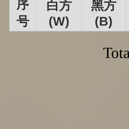
序
白方
黑方
号
(W)
(B)
Tota