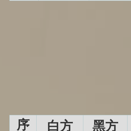
序
白方
黑方