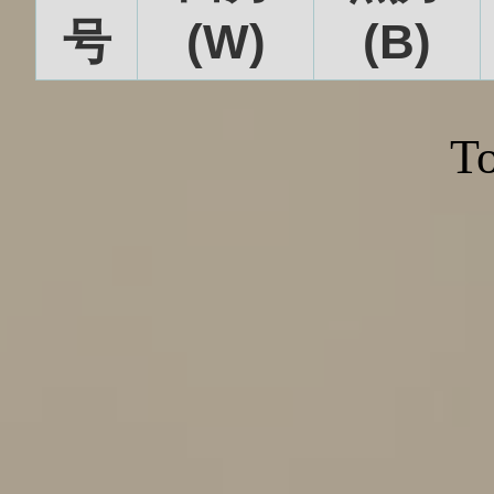
号
(W)
(B)
To