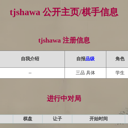
tjshawa 公开主页/棋手信息
tjshawa 注册信息
自我介绍
自报
品级
角色
--
三品 具体
学生
进行中对局
棋盘
让子
开始时间