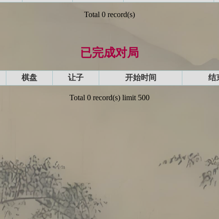
Total 0 record(s)
已完成对局
棋盘
让子
开始时间
结
Total 0 record(s) limit 500