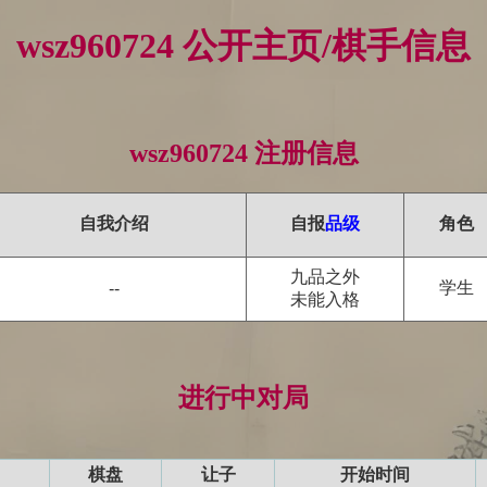
wsz960724 公开主页/棋手信息
wsz960724 注册信息
自我介绍
自报
品级
角色
九品之外
学生
--
未能入格
进行中对局
棋盘
让子
开始时间