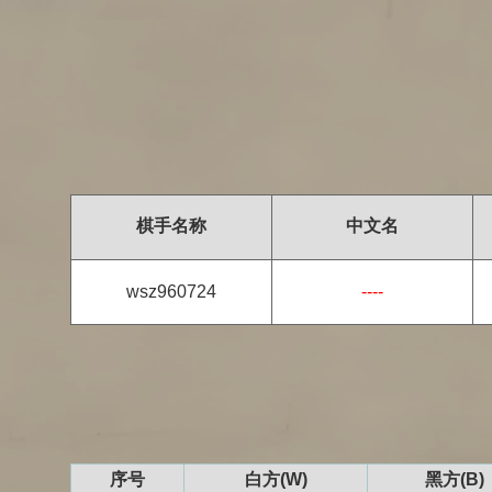
棋手名称
中文名
wsz960724
----
序号
白方(W)
黑方(B)