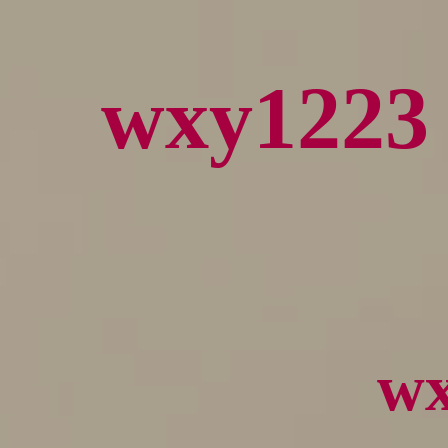
wxy12
w