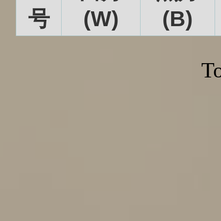
号
(W)
(B)
To