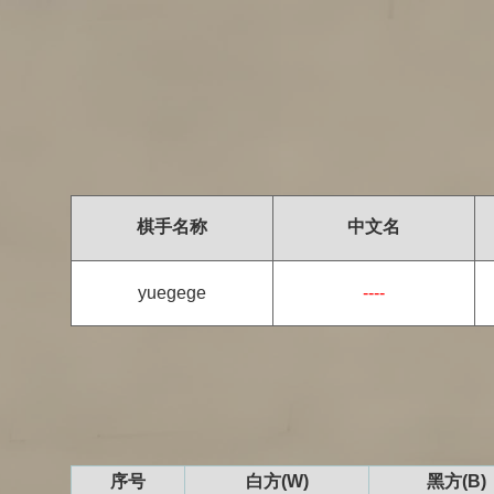
棋手名称
中文名
yuegege
----
序号
白方(W)
黑方(B)