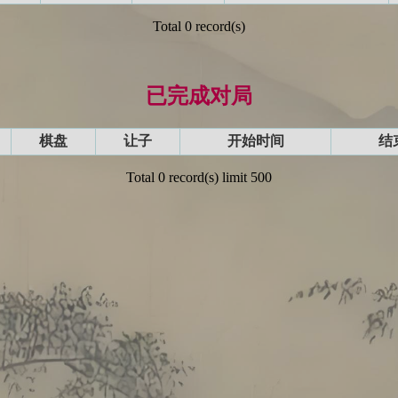
Total 0 record(s)
已完成对局
棋盘
让子
开始时间
结
Total 0 record(s) limit 500