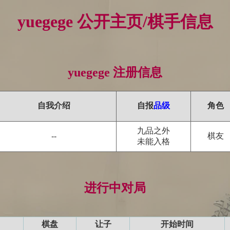
yuegege 公开主页/棋手信息
yuegege 注册信息
自我介绍
自报
品级
角色
九品之外
棋友
--
未能入格
进行中对局
棋盘
让子
开始时间